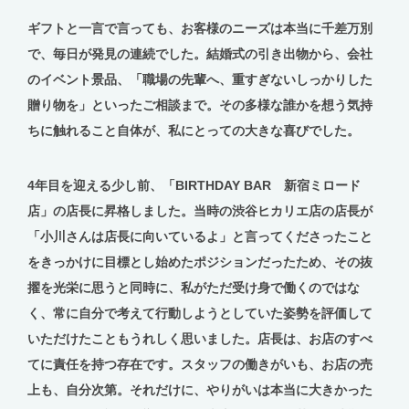
ギフトと一言で言っても、お客様のニーズは本当に千差万別
で、毎日が発見の連続でした。結婚式の引き出物から、会社
のイベント景品、「職場の先輩へ、重すぎないしっかりした
贈り物を」といったご相談まで。その多様な誰かを想う気持
ちに触れること自体が、私にとっての大きな喜びでした。
4年目を迎える少し前、「BIRTHDAY BAR 新宿ミロード
店」の店長に昇格しました。当時の渋谷ヒカリエ店の店長が
「小川さんは店長に向いているよ」と言ってくださったこと
をきっかけに目標とし始めたポジションだったため、その抜
擢を光栄に思うと同時に、私がただ受け身で働くのではな
く、常に自分で考えて行動しようとしていた姿勢を評価して
いただけたこともうれしく思いました。店長は、お店のすべ
てに責任を持つ存在です。スタッフの働きがいも、お店の売
上も、自分次第。それだけに、やりがいは本当に大きかった